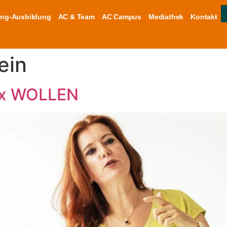
ng-Ausbildung
AC & Team
AC Campus
Mediathek
Kontakt
ein
 x WOLLEN