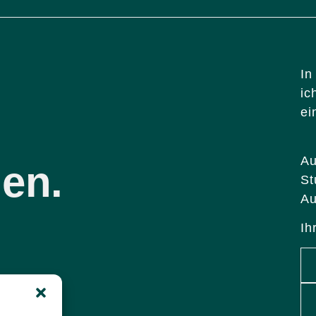
In
ic
ei
Au
en.
St
Au
Ih