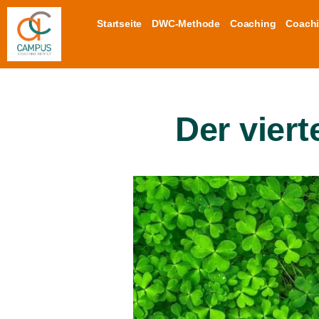
Startseite
DWC-Methode
Coaching
Coachi
Der vier