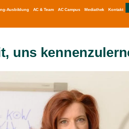
ng-Ausbildung
AC & Team
AC Campus
Mediathek
Kontakt
it, uns kennenzulern