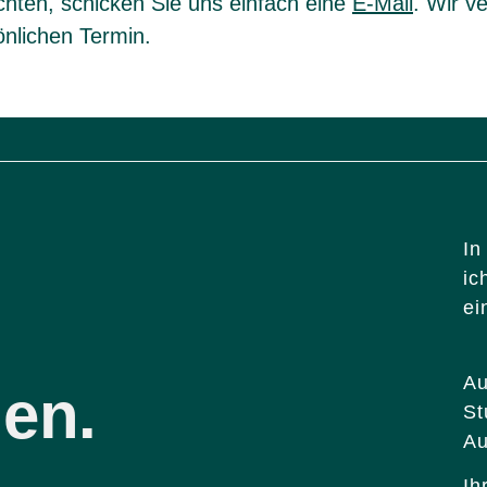
hten, schicken Sie uns einfach eine
E-Mail
. Wir v
önlichen Termin.
In
ic
ei
Au
en.
St
Au
Ih